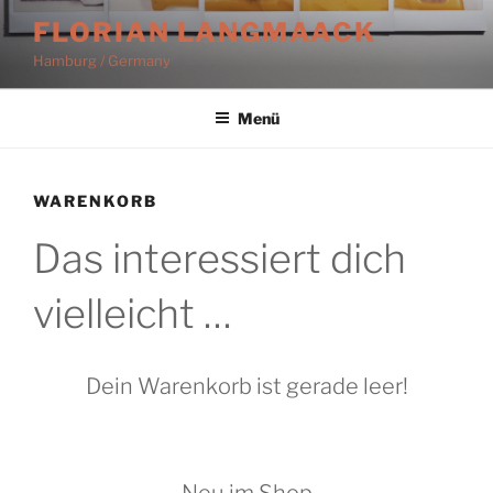
Zum
FLORIAN LANGMAACK
Inhalt
Hamburg / Germany
springen
Menü
WARENKORB
Das interessiert dich
vielleicht …
Dein Warenkorb ist gerade leer!
Neu im Shop