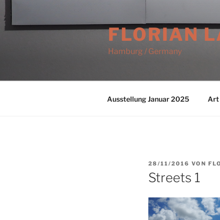
Zum
Inhalt
FLORIAN 
springen
Hamburg / Germany
Ausstellung Januar 2025
Art
VERÖFFENTLICHT
28/11/2016
VON
FL
AM
Streets 1