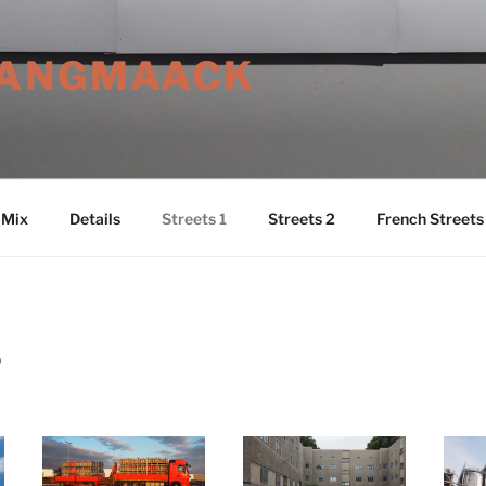
LANGMAACK
 Mix
Details
Streets 1
Streets 2
French Streets
O