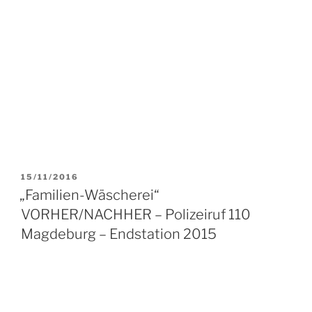
VERÖFFENTLICHT
15/11/2016
AM
„Familien-Wäscherei“
VORHER/NACHHER – Polizeiruf 110
Magdeburg – Endstation 2015