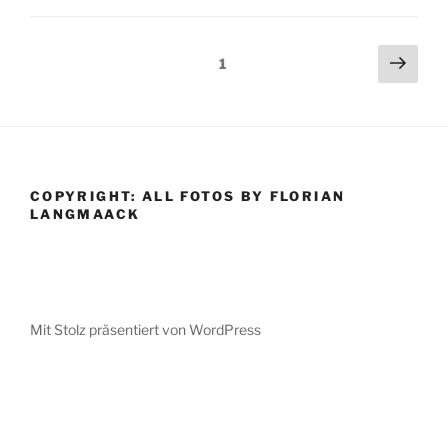
Seitennummerierung
Näch
Seite
1
Seit
der
Beiträge
COPYRIGHT: ALL FOTOS BY FLORIAN
LANGMAACK
Mit Stolz präsentiert von WordPress