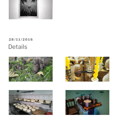
VERÖFFENTLICHT
28/11/2016
AM
Details