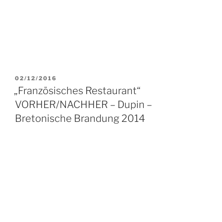
VERÖFFENTLICHT
02/12/2016
AM
„Französisches Restaurant“
VORHER/NACHHER – Dupin –
Bretonische Brandung 2014