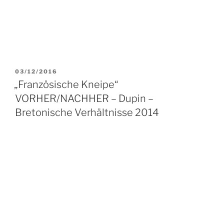
VERÖFFENTLICHT
03/12/2016
AM
„Französische Kneipe“
VORHER/NACHHER – Dupin –
Bretonische Verhältnisse 2014