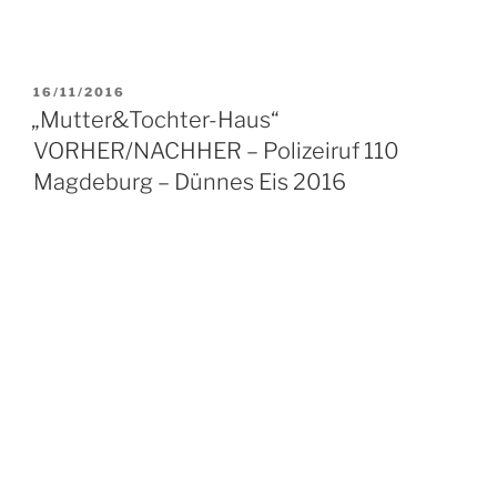
VERÖFFENTLICHT
16/11/2016
AM
„Mutter&Tochter-Haus“
VORHER/NACHHER – Polizeiruf 110
Magdeburg – Dünnes Eis 2016