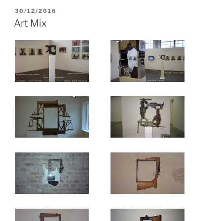
VERÖFFENTLICHT
30/12/2016
AM
Art Mix