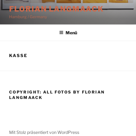
Zum
FLORIAN LANGMAACK
Inhalt
Hamburg / Germany
springen
Menü
KASSE
COPYRIGHT: ALL FOTOS BY FLORIAN
LANGMAACK
Mit Stolz präsentiert von WordPress