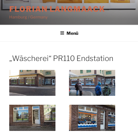
Zum
FLORIAN LANGMAACK
Inhalt
Hamburg / Germany
springen
Menü
„Wäscherei“ PR110 Endstation