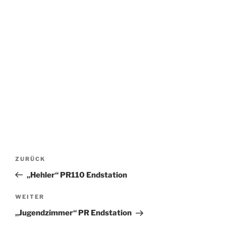
Beitragsnavigation
Vorheriger
ZURÜCK
Beitrag
„Hehler“ PR110 Endstation
Nächster
WEITER
Beitrag
„Jugendzimmer“ PR Endstation